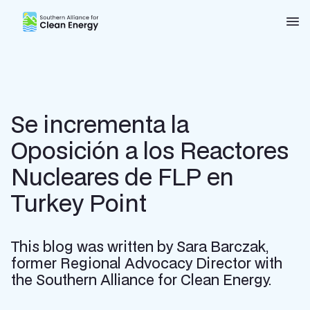
Southern Alliance for Clean Energy (SACE)
Nav
Se incrementa la
Oposición a los Reactores
Nucleares de FLP en
Turkey Point
This blog was written by Sara Barczak,
former Regional Advocacy Director with
the Southern Alliance for Clean Energy.