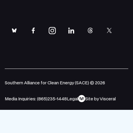
bluesky
facebook
instagram
linkedin
threads
twitter
Southern Alliance for Clean Energy (SACE) © 2026
Media Inquiries: (865)235-1448
Legal
Site by Visceral